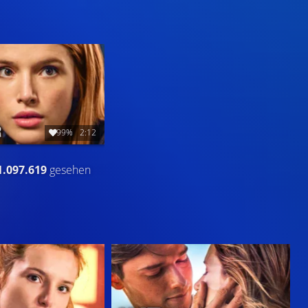
99%
2:12
1.097.619
gesehen