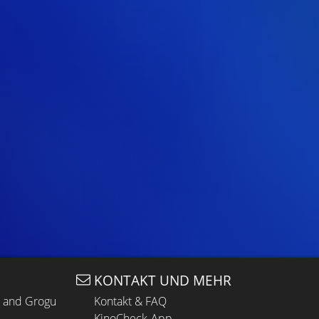
KONTAKT UND MEHR
n and Grogu
Kontakt & FAQ
KinoCheck-App