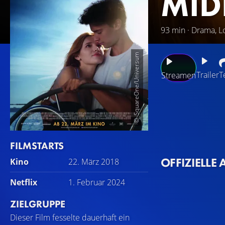
MID
93 min · Drama, L
SquareOne/Universum
Trailer
T
Streamen
Musik ist alles i
Charlie (Patrick S
einen Auftritt Kat
leidet seit ihrer 
FILMSTARTS
fesselt. Nur ihr 
OFFIZIELLE 
Kino
22. März 2018
Beflügelt von der
bestimmen zu lass
Netflix
1. Februar 2024
unausweichlich: S
ZIELGRUPPE
Dieser Film fesselte dauerhaft ein