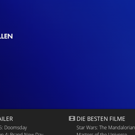
LLEN
AILER
DIE BESTEN FILME
 5: Doomsday
Star Wars: The Mandaloria
n 4: Brand New Day
Masters of the Universe