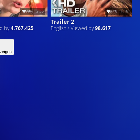
99%
2:36
97%
1:16
Trailer 2
ed by
4.767.425
English • Viewed by
98.617
zeigen