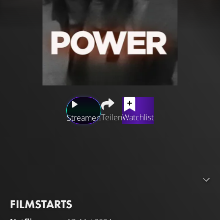
Teilen
Watchlist
Streamen
Um die soziale Ordnung aufrechtzuerhalten, hat die
Polizeiarbeit in den Vereinigten Staaten im Laufe der
Jahrhunderte an Umfang und Ausmaß zugenommen.
Heute verkörpert die amerikanische Polizeiarbeit ein
Wort: Macht.
FILMSTARTS