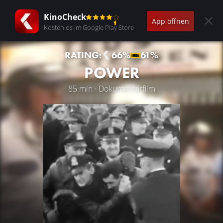
KinoCheck
App öffnen
Kostenlos im Google Play Store
RATING:
66%
61%
POWER
85 min · Dokumentarfilm