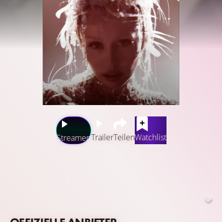
Trailer
Teilen
Watchlist
Streamen
Something Beautiful ist eine einzigartige Pop-Oper voller
Fantasie mit dreizehn neuen Songs aus dem visuellen
Album Something Beautiful von Miley Cyrus. Exklusiv fürs
Kino abgemischt von Alan Meyerson (Dune Part One, The
Dark Night).