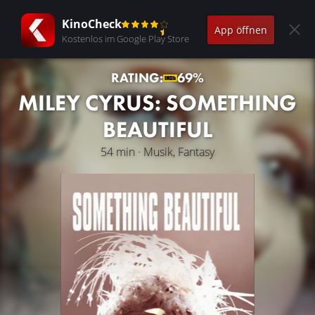
KinoCheck
App öffnen
Kostenlos im Google Play Store
RATING:
69%
MILEY CYRUS: SOMETHING
BEAUTIFUL
54 min · Musik, Fantasy