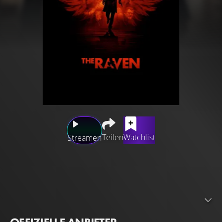
Teilen
Watchlist
Streamen
Sein Gedicht „The Raven“ machte ihn berühmt, doch von
seinem Ruhm allein kann der Schriftsteller Edgar Allan
Poe nicht leben. Einst gefeiert, dann von der
Öffentlichkeit geschmäht, muss er sich seinen
Lebensunterhalt als Kritiker verdienen. Doch seine