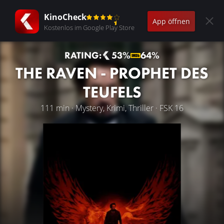
KinoCheck
App öffnen
Kostenlos im Google Play Store
RATING:
53%
64%
THE RAVEN - PROPHET DES
TEUFELS
111 min · Mystery, Krimi, Thriller · FSK 16