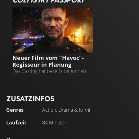
A COLT IS MY PASSPORT
Neuer Film vom "Havoc"-
Regisseur in Planung
Das Casting hat bereits begonnen
ZUSATZINFOS
Genres
Action
,
Drama
&
Krimi
Laufzeit
84 Minuten