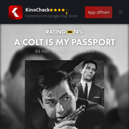
KinoCheck
App öffnen
Kostenlos im Google Play Store
RATING:
74%
A COLT IS MY PASSPORT
84 min · Action, Drama, Krimi