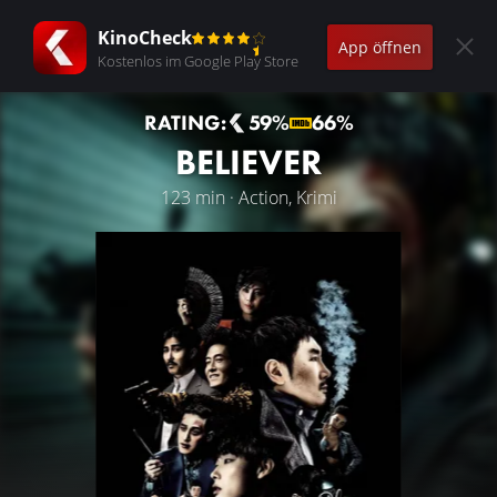
KinoCheck
App öffnen
Kostenlos im Google Play Store
RATING:
59%
66%
BELIEVER
123 min · Action, Krimi