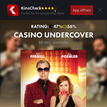
KinoCheck
App öffnen
Kostenlos im Google Play Store
RATING:
47%
56%
CASINO UNDERCOVER
88 min · Komödie