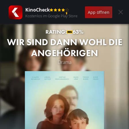
KinoCheck
App öffnen
Kostenlos im Google Play Store
RATING:
63%
WIR SIND DANN WOHL DIE
ANGEHÖRIGEN
Drama