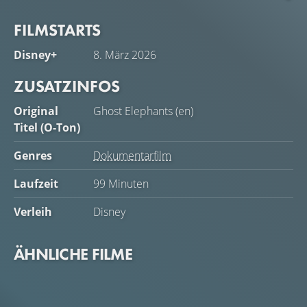
gemeinsam mit National-Geographic-Entdeckern und
FILMSTARTS
dem Naturschutzbiologen Dr. Steve Boyes auf eine
epische Reise ins angolische Hochland, um diese
Disney+
8. März 2026
majestätischen und scheuen Tiere aufzuspüren.
ZUSATZINFOS
Original
Ghost Elephants (en)
Titel (O-Ton)
Genres
Dokumentarfilm
Laufzeit
99 Minuten
Verleih
Disney
ÄHNLICHE FILME