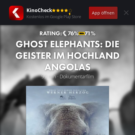
KinoCheck
App öffnen
Kostenlos im Google Play Store
RATING:
76%
71%
GHOST ELEPHANTS: DIE
GEISTER IM HOCHLAND
ANGOLAS
99 min · Dokumentarfilm