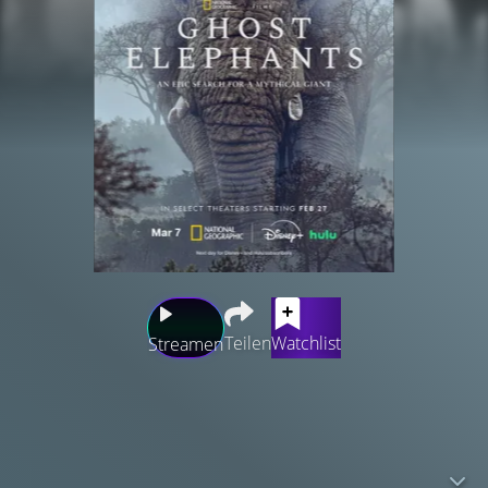
Teilen
Watchlist
Streamen
Legenden zufolge sollen sich im Hochland von Angola
sogenannte „Geisterelefanten“ verbergen, Tiere, die noch
nie von Menschen gesehen wurden. Der preisgekrönte
Regisseur Werner Herzog („Grizzly Man“) begibt sich