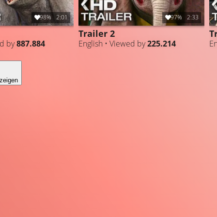
98%
2:01
97%
2:33
Trailer 2
T
ed by
887.884
English • Viewed by
225.214
En
zeigen