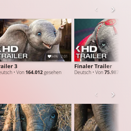
94%
2:01
railer 3
Finaler Trailer
utsch • Von
164.012
gesehen
Deutsch • Von
75.987
gese