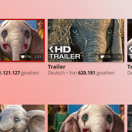
97%
2:33
97%
1:36
Trailer
T
1.121.127
gesehen
Deutsch • Von
620.181
gesehen
De