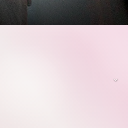
 geraten, seit er aus dem Krieg zurückgekehrt ist.
nen Elefanten zu sorgen, dessen übergroße Ohren ihn zur
) und Joe (Finley Hobbins) herausfinden, dass Dumbo fliegen
einen Dickhäuter. Der überzeugungskräftige Unternehmer V.A.
a Green) treten ebenfalls auf den Plan.