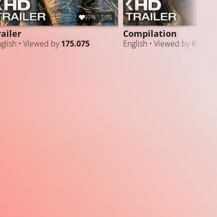
97%
1:35
9
railer
Compilation
glish • Viewed by
175.075
English • Viewed by
632.57