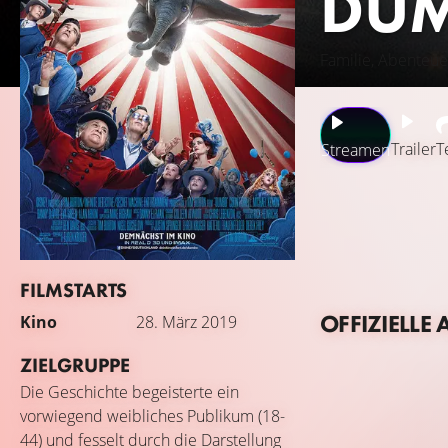
DU
Familie, Abenteue
Trailer
T
Streamen
Das Leben des ehem
Zirkusbesitzer Ma
Zielscheibe für H
kann, setzt nicht
FILMSTARTS
Vandevere (Michae
OFFIZIELLE 
Kino
28. März 2019
ZIELGRUPPE
Die Geschichte begeisterte ein
vorwiegend weibliches Publikum (18-
44) und fesselt durch die Darstellung