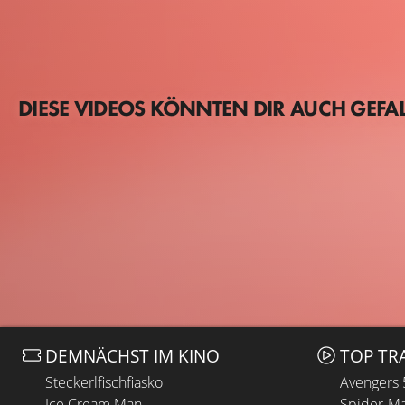
DIESE VIDEOS KÖNNTEN DIR AUCH GEFA
DEMNÄCHST IM KINO
TOP TR
Steckerlfischfiasko
Avengers
Ice Cream Man
Spider-Ma