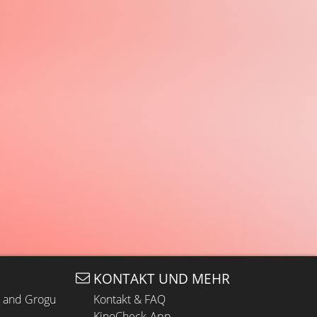
KONTAKT UND MEHR
n and Grogu
Kontakt & FAQ
KinoCheck-App