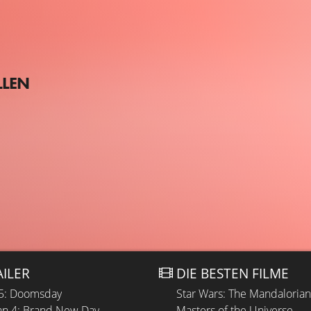
LLEN
AILER
DIE BESTEN FILME
 5: Doomsday
Star Wars: The Mandaloria
n 4: Brand New Day
Masters of the Universe