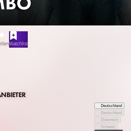
MBO
r
eilen
Watchlist
aligen Zirkusstars Holt Farrier (Colin Farell) ist aus den Fugen
x Medici (Danny Devito) stellt ihn ein, um für einen neugebore
ohn und Spott machen. Doch als Holts Kinder Milly (Nico Parker
 nur die angeschlagene Zirkustruppe ihre Hoffnungen in den kl
l Keaton) und die charmante Luftakrobatin Colette Marchant (Ev
ANBIETER
Deutschland
Deutschland
Österreich
Schweiz