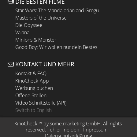
DIE BESTEN FILME
Star Wars: The Mandalorian and Grogu
Masters of the Universe
Die Odyssee
Vaiana
Minions & Monster
Good Boy: Wir wollen nur dein Bestes
KONTAKT UND MEHR
Kontakt & FAQ
KinoCheck-App
Werbung buchen
Offene Stellen
Video Schnittstelle (API)
Switch to English
KinoCheck
 ™ by 
some.marketing GmbH
. All rights 
reserved.
Fehler melden
 - 
Impressum
 - 
Datenschutzerklärung