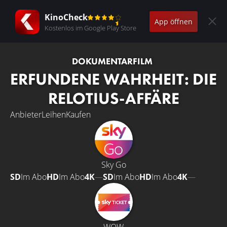
KinoCheck
App öffnen
Kostenlos im Google Play Store
DOKUMENTARFILM
ERFUNDENE WAHRHEIT: DIE
RELOTIUS-AFFÄRE
Anbieter
Leihen
Kaufen
Sky Go
SD
Im Abo
HD
Im Abo
4K
—
SD
Im Abo
HD
Im Abo
4K
—