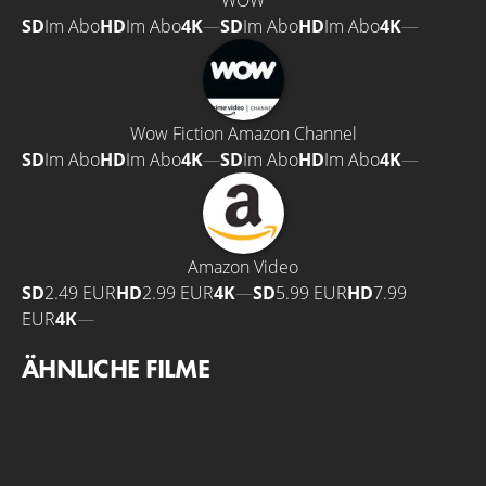
WOW
SD
Im Abo
HD
Im Abo
4K
—
SD
Im Abo
HD
Im Abo
4K
—
Wow Fiction Amazon Channel
SD
Im Abo
HD
Im Abo
4K
—
SD
Im Abo
HD
Im Abo
4K
—
Amazon Video
SD
2.49 EUR
HD
2.99 EUR
4K
—
SD
5.99 EUR
HD
7.99
EUR
4K
—
ÄHNLICHE FILME