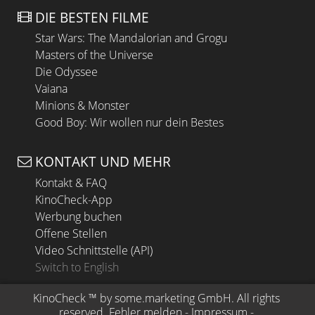
DIE BESTEN FILME
Star Wars: The Mandalorian and Grogu
Masters of the Universe
Die Odyssee
Vaiana
Minions & Monster
Good Boy: Wir wollen nur dein Bestes
KONTAKT UND MEHR
Kontakt & FAQ
KinoCheck-App
Werbung buchen
Offene Stellen
Video Schnittstelle (API)
Switch to English
KinoCheck
 ™ by 
some.marketing GmbH
. All rights 
reserved.
Fehler melden
 - 
Impressum
 - 