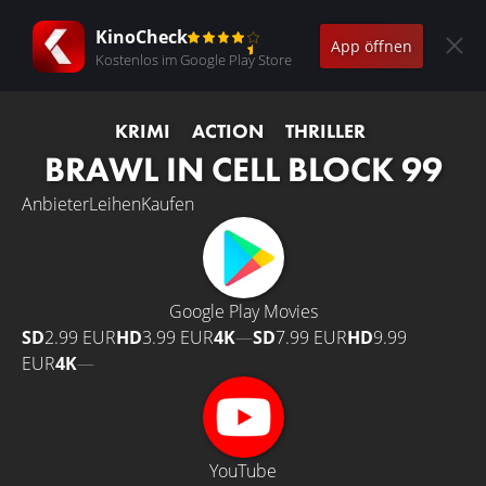
KinoCheck
App öffnen
Kostenlos im Google Play Store
KRIMI
ACTION
THRILLER
BRAWL IN CELL BLOCK 99
Anbieter
Leihen
Kaufen
Google Play Movies
SD
2.99 EUR
HD
3.99 EUR
4K
—
SD
7.99 EUR
HD
9.99
EUR
4K
—
YouTube