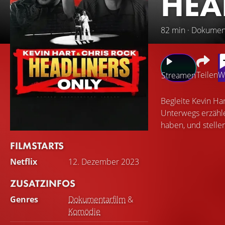
HEA
82 min · Dokumen
Teilen
W
Streamen
Begleite Kevin Ha
Unterwegs erzähle
haben, und stelle
FILMSTARTS
Netflix
12. Dezember 2023
ZUSATZINFOS
Genres
Dokumentarfilm
&
Komödie