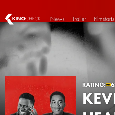
News
Trailer
Filmstarts
KINO
CHECK
RATING:
6
KEV