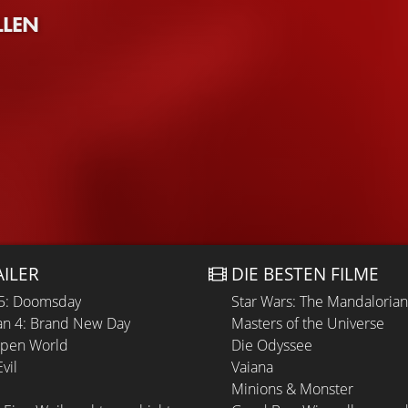
LLEN
AILER
DIE BESTEN FILME
 5: Doomsday
Star Wars: The Mandaloria
n 4: Brand New Day
Masters of the Universe
Open World
Die Odyssee
vil
Vaiana
Minions & Monster