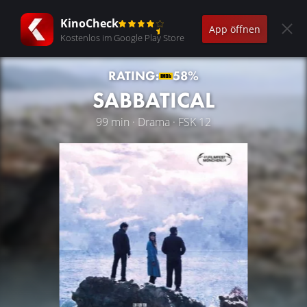
KinoCheck
App öffnen
Kostenlos im Google Play Store
RATING:
58%
SABBATICAL
99 min · Drama · FSK 12