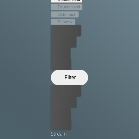
neue Dynamik in die Kleinfamilie. Griechenland wird zur
Deutschland
familiären Feuertaufe...
Österreich
Schweiz
Bester Preis
Kostenlos
Leihen
Kaufen
Filter
Bester Preis
Kostenlos
Leihen
Kaufen
Stream