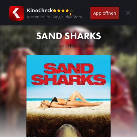
KinoCheck
App öffnen
Kostenlos im Google Play Store
SAND SHARKS
87 min · Action, Horror, Komödie