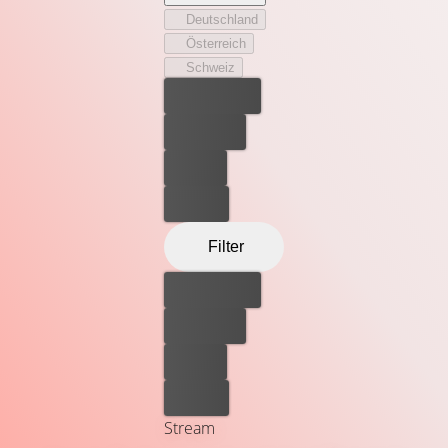
Irgendetwas lebt und jagt im feinen Sand des
Deutschland
Meeresufers! Dumm nur, dass Tausende von College-Kids
Österreich
das diesjährige Sandman Festival gerade dort feiern
Schweiz
wollen... Die Jagdsaison ist eröffnet!
Bester Preis
Kostenlos
Leihen
Kaufen
Filter
Bester Preis
Kostenlos
Leihen
Kaufen
Stream