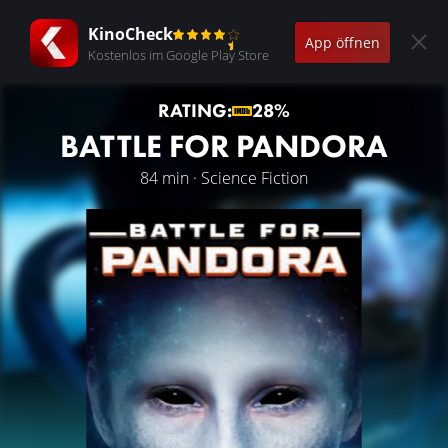
KinoCheck
App öffnen
Kostenlos im Google Play Store
RATING:
28%
BATTLE FOR PANDORA
84 min · Science Fiction