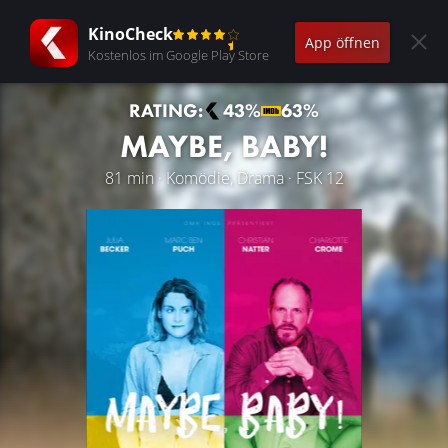
KinoCheck
App öffnen
Kostenlos im Google Play Store
RATING:
43%
63%
MAYBE, BABY!
81 min · Komödie, Drama · FSK 12