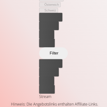
Österreich
Schweiz
Bester Preis
Kostenlos
Leihen
Kaufen
Filter
Bester Preis
Kostenlos
Leihen
Kaufen
Stream
Hinweis: Die Angebotslinks enthalten Affiliate-Links.