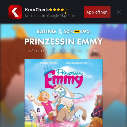
KinoCheck
App öffnen
Kostenlos im Google Play Store
RATING:
50%
49%
PRINZESSIN EMMY
77 min · Animation, Familie, Fantasy