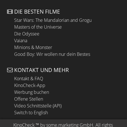
DIE BESTEN FILME
Star Wars: The Mandalorian and Grogu
Masters of the Universe
Die Odyssee
Vaiana
Minions & Monster
Good Boy: Wir wollen nur dein Bestes
KONTAKT UND MEHR
Kontakt & FAQ
KinoCheck-App
Werbung buchen
Offene Stellen
Video Schnittstelle (API)
Switch to English
KinoCheck
 ™ by 
some.marketing GmbH
. All rights 