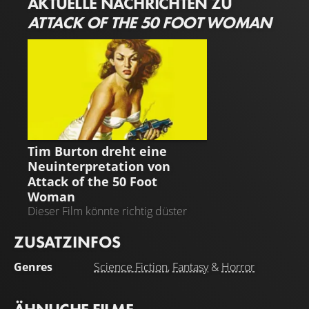
AKTUELLE NACHRICHTEN ZU
ATTACK OF THE 50 FOOT WOMAN
ATTACK OF THE 50 FOOT
WOMAN
Tim Burton dreht eine
Neuinterpretation von
Attack of the 50 Foot
Woman
Dieser Film könnte richtig düster
werden!
ZUSATZINFOS
Genres
Science Fiction
,
Fantasy
&
Horror