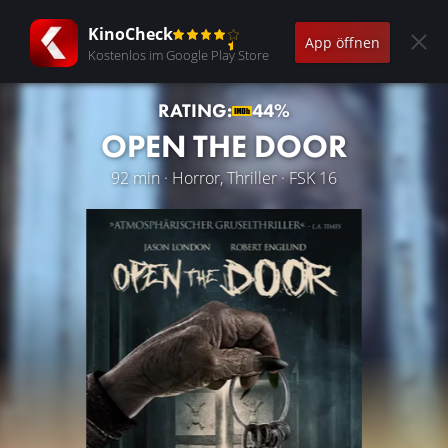
KinoCheck
App öffnen
Kostenlos im Google Play Store
RATING:
44%
OPEN THE DOOR
92 min · Horror, Thriller · FSK 16