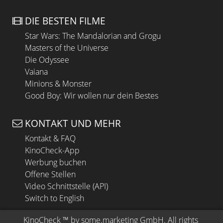
DIE BESTEN FILME
Star Wars: The Mandalorian and Grogu
Masters of the Universe
Die Odyssee
Vaiana
Minions & Monster
Good Boy: Wir wollen nur dein Bestes
KONTAKT UND MEHR
Kontakt & FAQ
KinoCheck-App
Werbung buchen
Offene Stellen
Video Schnittstelle (API)
Switch to English
KinoCheck
 ™ by 
some.marketing GmbH
. All rights 