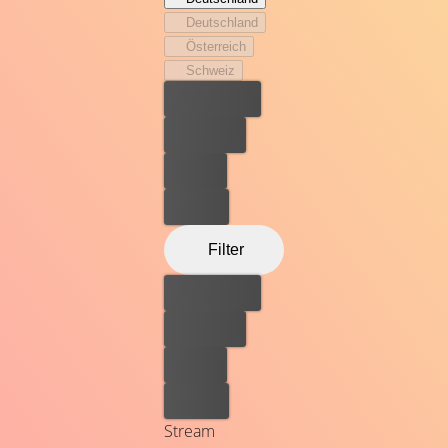
entfesselt, das einen finsteren Plan für sein ungeborenes
Deutschland
Kind bereithält…
Österreich
Schweiz
Bester Preis
Kostenlos
Leihen
Kaufen
Filter
Bester Preis
Kostenlos
Leihen
Kaufen
Stream