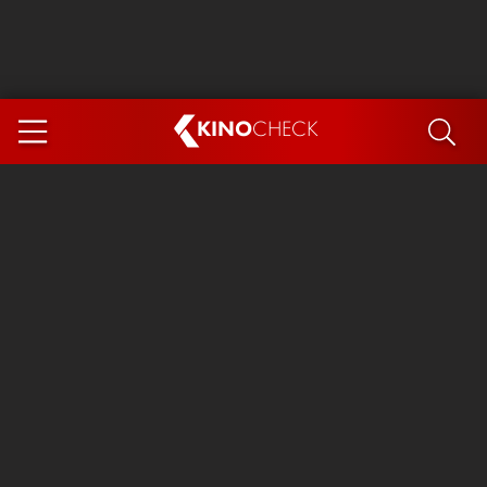
KINO
CHECK
App
DEMNÄCHST IM KINO
Steckerlfischfiasko
Ice Cream Man
Das Ende der Sterne
Exit 8
You, Me & Italy
Marsupilami