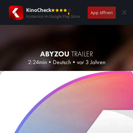
KinoCheck
App öffnen
Kostenlos im Google Play Store
ABYZOU
TRAILER
2:24min
•
Deutsch
•
vor 3 Jahren