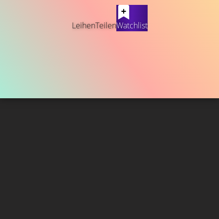
Leihen
Teilen
Watchlist