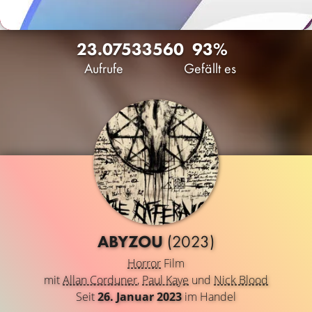
23.075
33
560
93%
Aufrufe
Gefällt es
ABYZOU
(2023)
Horror
Film
mit
Allan Corduner
,
Paul Kaye
und
Nick Blood
Seit
26. Januar 2023
im Handel