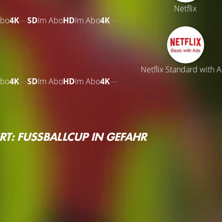
Netflix
Abo
4K
—
SD
Im Abo
HD
Im Abo
4K
—
Netflix Standard with 
Abo
4K
—
SD
Im Abo
HD
Im Abo
4K
—
RT: FUSSBALLCUP IN GEFAHR