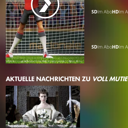
SD
Im Abo
HD
Im 
SD
Im Abo
HD
Im 
AKTUELLE NACHRICHTEN ZU
VOLL MUTIE
STREAMING GUIDE