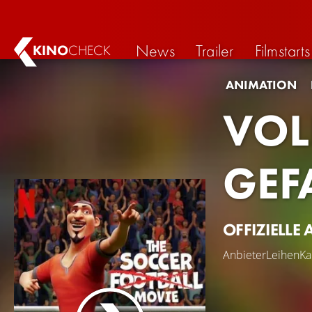
News
Trailer
Filmstarts
KINO
CHECK
ANIMATION
VOLL
EFA
OFFIZIELLE 
Anbieter
Leihen
Ka