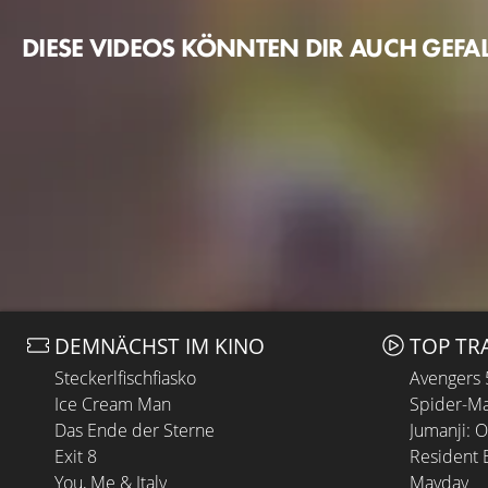
DIESE VIDEOS KÖNNTEN DIR AUCH GEFA
DEMNÄCHST IM KINO
TOP TR
Steckerlfischfiasko
Avengers
Ice Cream Man
Spider-Ma
Das Ende der Sterne
Jumanji: 
Exit 8
Resident E
You, Me & Italy
Mayday