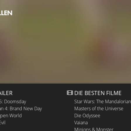
LLEN
AILER
DIE BESTEN FILME
 5: Doomsday
Star Wars: The Mandaloria
n 4: Brand New Day
Masters of the Universe
Open World
Die Odyssee
vil
Vaiana
Minions & Monster