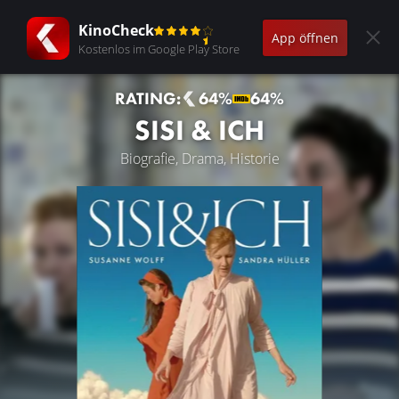
KinoCheck
App öffnen
Kostenlos im Google Play Store
RATING:
64%
64%
SISI & ICH
Biografie, Drama, Historie