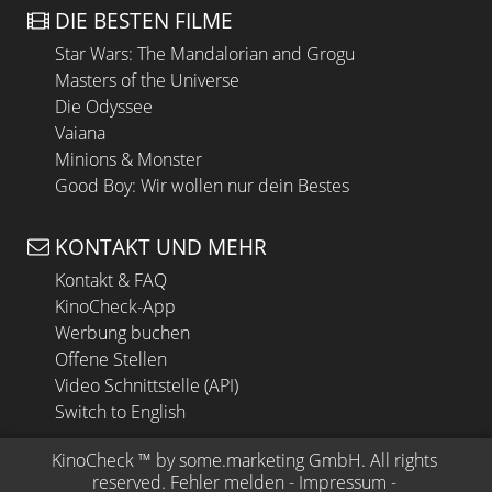
DIE BESTEN FILME
Star Wars: The Mandalorian and Grogu
Masters of the Universe
Die Odyssee
Vaiana
Minions & Monster
Good Boy: Wir wollen nur dein Bestes
KONTAKT UND MEHR
Kontakt & FAQ
KinoCheck-App
Werbung buchen
Offene Stellen
Video Schnittstelle (API)
Switch to English
KinoCheck
 ™ by 
some.marketing GmbH
. All rights 
reserved.
Fehler melden
 - 
Impressum
 - 