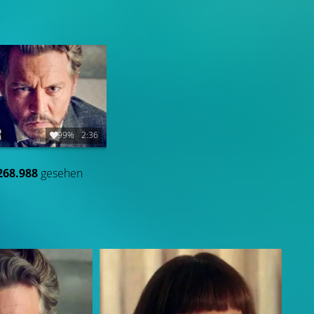
99%
2:36
268.988
gesehen