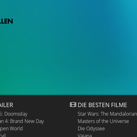
LLEN
AILER
DIE BESTEN FILME
 5: Doomsday
Star Wars: The Mandaloria
n 4: Brand New Day
Masters of the Universe
Open World
Die Odyssee
vil
Vaiana