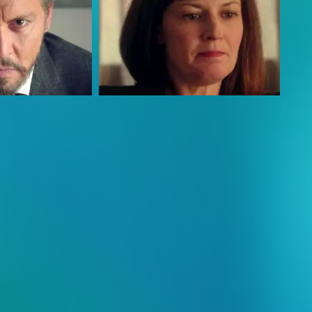
Rosemarie DeWitt
Veronica Sinclair-Brown