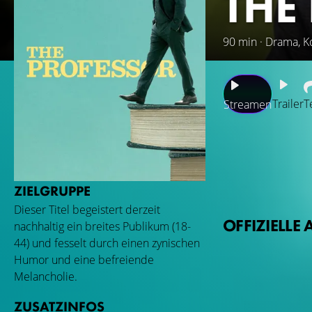
THE
90 min · Drama, K
Trailer
T
Streamen
Als der College-P
bleiben ihm übrig
mit schlechten Ge
ZIELGRUPPE
herbekommt. Ohne 
Dieser Titel begeistert derzeit
Hochschullehrer p
OFFIZIELLE 
nachhaltig ein breites Publikum (18-
Hauch von Wahnsinn
44) und fesselt durch einen zynischen
gegenüber, die ih
Humor und eine befreiende
abläuft, die Mens
Melancholie.
ZUSATZINFOS