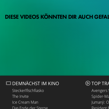
DIESE VIDEOS KÖNNTEN DIR AUCH GEFA
DEMNÄCHST IM KINO
TOP TR
Steckerlfischfiasko
Avengers
The Invite
Spider-Ma
Ice Cream Man
Jumanji: 
Das Ende der Sterne
Resident E