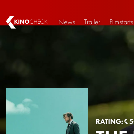
News
Trailer
Filmstarts
KINO
CHECK
RATING:
5