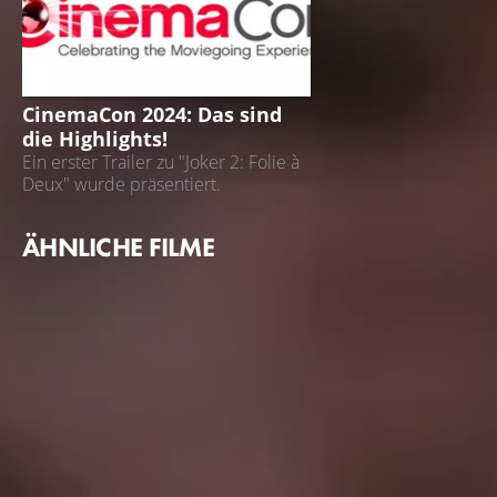
CINEMACON
CinemaCon 2024: Das sind
die Highlights!
Ein erster Trailer zu "Joker 2: Folie à
Deux" wurde präsentiert.
ÄHNLICHE FILME