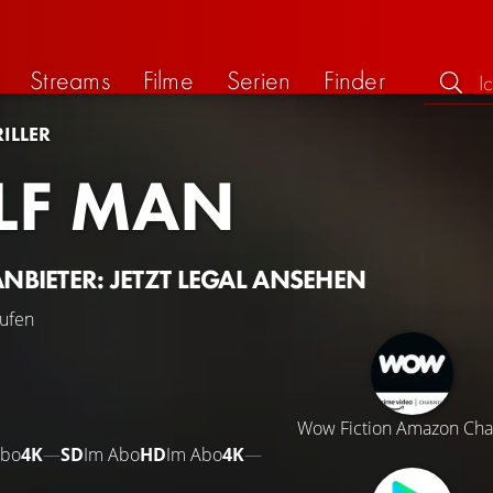
Streams
Filme
Serien
Finder
ILLER
LF MAN
ANBIETER: JETZT LEGAL ANSEHEN
ufen
Wow Fiction Amazon Cha
Abo
4K
—
SD
Im Abo
HD
Im Abo
4K
—