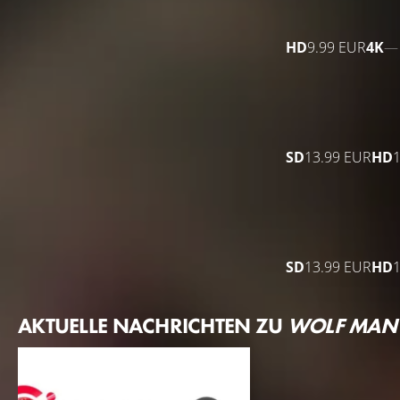
HD
9.99 EUR
4K
—
SD
13.99 EUR
HD
SD
13.99 EUR
HD
AKTUELLE NACHRICHTEN ZU
WOLF MAN