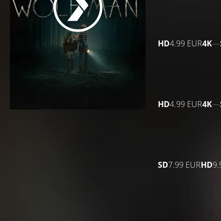
HD
4.99 EUR
4K
—
HD
4.99 EUR
4K
—
SD
7.99 EUR
HD
9.