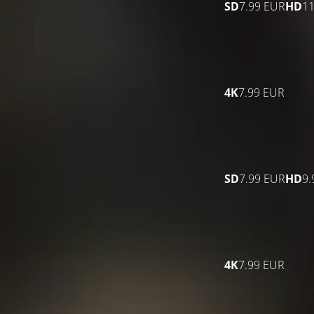
SD
7.99 EUR
HD
11
4K
7.99 EUR
SD
7.99 EUR
HD
9.
4K
7.99 EUR