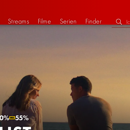
Streams
Filme
Serien
Finder
0%
55%