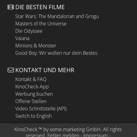
DIE BESTEN FILME
Star Wars: The Mandalorian and Grogu
Masters of the Universe
Die Odyssee
Vaiana
Minions & Monster
Good Boy: Wir wollen nur dein Bestes
KONTAKT UND MEHR
Kontakt & FAQ
KinoCheck-App
Werbung buchen
Offene Stellen
Video Schnittstelle (API)
Switch to English
KinoCheck
 ™ by 
some.marketing GmbH
. All rights 
reserved.
Fehler melden
 - 
Impressum
 - 