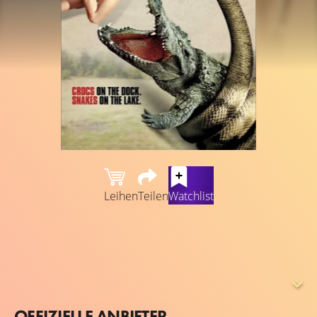
Leihen
Teilen
Watchlist
Während ein Team von Wissenschaftlern mit mutierten
Zellen an Krokodilen experimentiert, brechen die
Reptilien aus und machen das Gebiet um den Badesee
Clear Lake unsicher. Hier befindet sich Beth mit ihrer
Schwesternschaft, während ihr Dad mit dem örtlichen
OFFIZIELLE ANBIETER