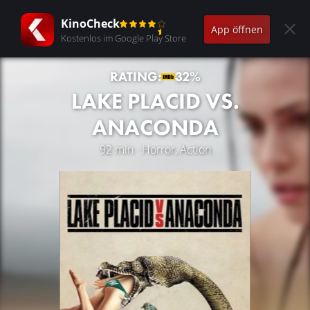
KinoCheck
App öffnen
Kostenlos im Google Play Store
RATING:
32%
LAKE PLACID VS.
ANACONDA
92 min · Horror, Action