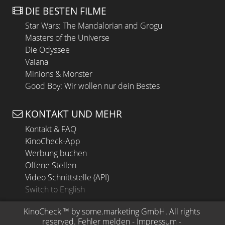
DIE BESTEN FILME
Star Wars: The Mandalorian and Grogu
Masters of the Universe
Die Odyssee
Vaiana
Minions & Monster
Good Boy: Wir wollen nur dein Bestes
KONTAKT UND MEHR
Kontakt & FAQ
KinoCheck-App
Werbung buchen
Offene Stellen
Video Schnittstelle (API)
Switch to English
KinoCheck
 ™ by 
some.marketing GmbH
. All rights 
reserved.
Fehler melden
 - 
Impressum
 - 