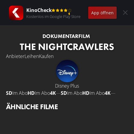
KinoCheck
App öffnen
Kostenlos im Google Play Store
DOKUMENTARFILM
THE NIGHTCRAWLERS
Anbieter
Leihen
Kaufen
Disney Plus
SD
Im Abo
HD
Im Abo
4K
—
SD
Im Abo
HD
Im Abo
4K
—
ÄHNLICHE FILME