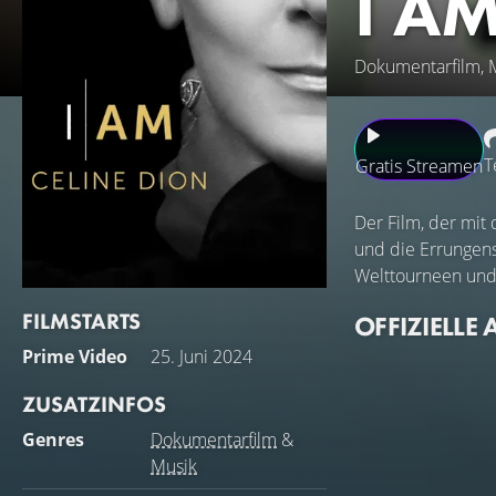
I A
Dokumentarfilm, 
T
Gratis Streamen
Der Film, der mit
und die Errungens
Welttourneen und 
FILMSTARTS
OFFIZIELLE 
Prime Video
25. Juni 2024
ZUSATZINFOS
Genres
Dokumentarfilm
&
Musik