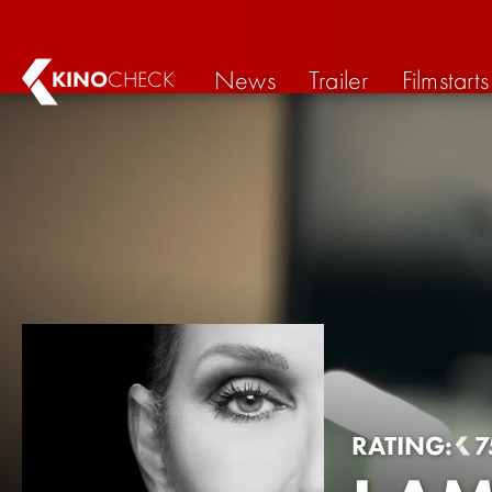
News
Trailer
Filmstarts
KINO
CHECK
RATING:
7