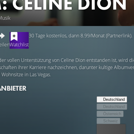
M: CÉLINE DION
Musik
30 Tage kostenlos, dann 8.99/Monat (Partnerlink).
eilen
Watchlist
 der vollen Unterstützung von Celine Dion entstanden ist, wird
chaften ihrer Karriere nachzeichnen, darunter kultige Albumv
Wohnsitze in Las Vegas.
ANBIETER
Deutschland
Deutschland
Österreich
Schweiz
Bester Preis