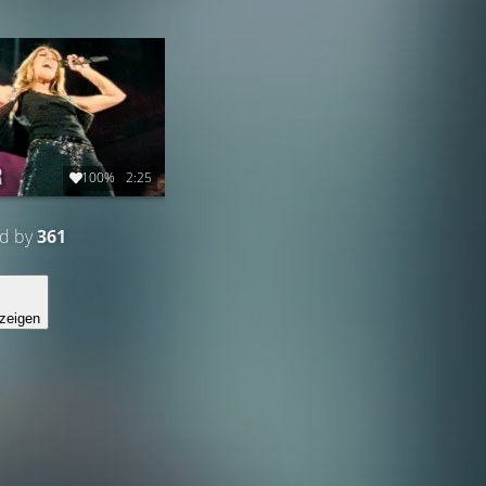
100%
2:25
ed by
361
zeigen