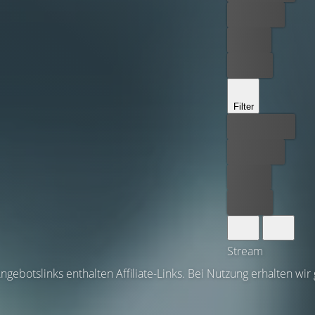
Kostenlos
Leihen
Kaufen
Filter
Bester Preis
Kostenlos
Leihen
Kaufen
Stream
ngebotslinks enthalten Affiliate-Links. Bei Nutzung erhalten wir