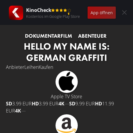
KinoCheck
App öffnen
Kostenlos im Google Play Store
DOKUMENTARFILM
ABENTEUER
HELLO MY NAME IS:
GERMAN GRAFFITI
Anbieter
Leihen
Kaufen
Apple TV Store
SD
3.99 EUR
HD
3.99 EUR
4K
—
SD
9.99 EUR
HD
11.99
EUR
4K
—