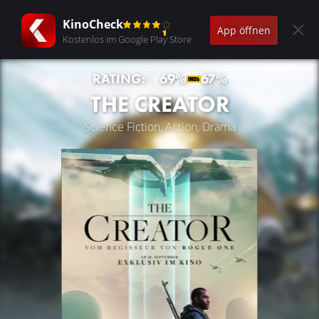
KinoCheck
App öffnen
Kostenlos im Google Play Store
RATING:
69%
67%
THE CREATOR
Science Fiction, Action, Drama