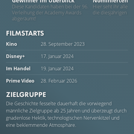
Gewinner im Überblick
Nominierten!
Diese Kandidaten haben bei der 96.
Hier seht ihr alle 
Verleihung der Academy Awards
die diesjährigen 
abgeräumt!
FILMSTARTS
Kino
28. September 2023
Disney+
17. Januar 2024
Im Handel
19. Januar 2024
Prime Video
28. Februar 2026
ZIELGRUPPE
Die Geschichte fesselte dauerhaft die vorwiegend
männliche Zielgruppe ab 25 Jahren und überzeugt durch
gnadenlose Hektik, technologischen Nervenkitzel und
eine beklemmende Atmosphäre.