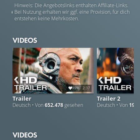
Hinweis: Die Angebotslinks enthalten Affiliate-Links.
Bei Nutzung erhalten wir ggf. eine Provision, für dich
entstehen keine Mehrkosten.
VIDEOS
99%
2:37
Trailer
Trailer 2
Deutsch • Von
652.478
gesehen
Deutsch • Von
193.
VIDEOS