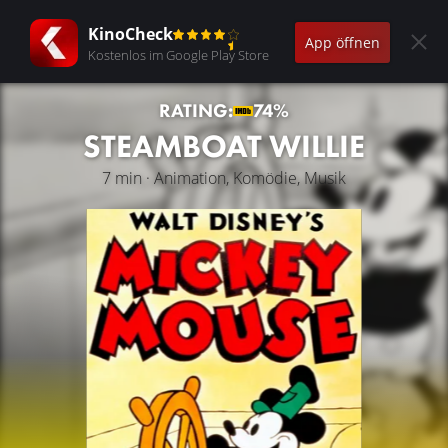
KinoCheck
App öffnen
Kostenlos im Google Play Store
RATING:
74%
STEAMBOAT WILLIE
7 min · Animation, Komödie, Musik