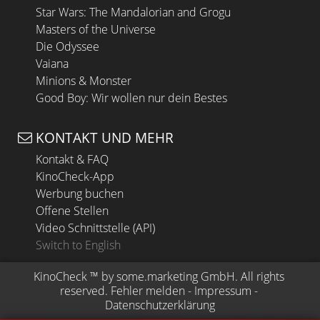
Star Wars: The Mandalorian and Grogu
Masters of the Universe
Die Odyssee
Vaiana
Minions & Monster
Good Boy: Wir wollen nur dein Bestes
KONTAKT UND MEHR
Kontakt & FAQ
KinoCheck-App
Werbung buchen
Offene Stellen
Video Schnittstelle (API)
Switch to English
KinoCheck
 ™ by 
some.marketing GmbH
. All rights 
reserved.
Fehler melden
 - 
Impressum
 - 
Datenschutzerklärung