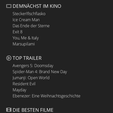
DEMNÄCHST IM KINO
Steckerlfischfiasko
Ice Cream Man
Das Ende der Sterne
Exit 8
You, Me & Italy
Marsupilami
TOP TRAILER
Avengers 5: Doomsday
Spider-Man 4: Brand New Day
Jumanji: Open World
Resident Evil
Mayday
Ebenezer: Eine Weihnachtsgeschichte
DIE BESTEN FILME