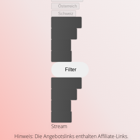
Österreich
Schweiz
Bester Preis
Kostenlos
Leihen
Kaufen
Filter
Bester Preis
Kostenlos
Leihen
Kaufen
Stream
Hinweis: Die Angebotslinks enthalten Affiliate-Links.