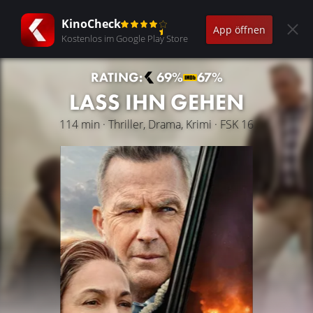
KinoCheck
App öffnen
Kostenlos im Google Play Store
RATING:
69%
67%
LASS IHN GEHEN
114 min · Thriller, Drama, Krimi · FSK 16