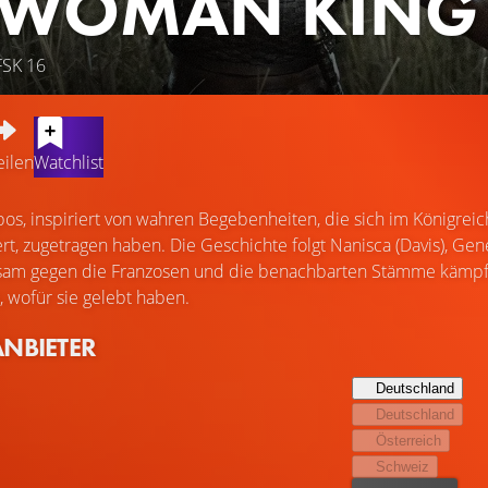
 WOMAN KING
FSK 16
eilen
Watchlist
Epos, inspiriert von wahren Begebenheiten, die sich im Königre
t, zugetragen haben. Die Geschichte folgt Nanisca (Davis), Gene
am gegen die Franzosen und die benachbarten Stämme kämpfen, d
, wofür sie gelebt haben.
ANBIETER
Deutschland
Deutschland
Österreich
Schweiz