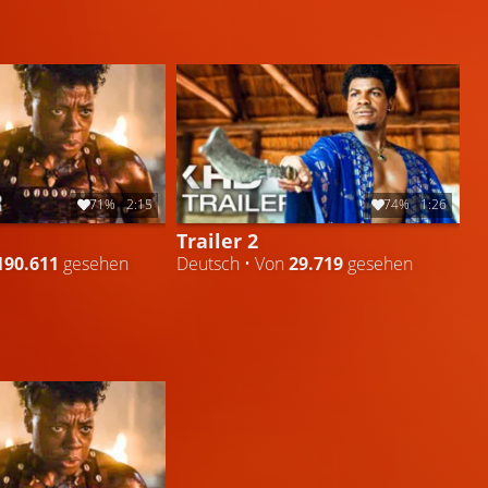
71%
2:15
74%
1:26
Trailer 2
190.611
gesehen
Deutsch • Von
29.719
gesehen