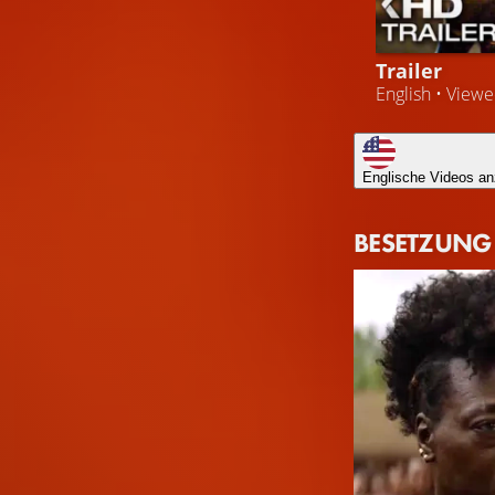
Trailer
English • View
Englische Videos an
BESETZUNG