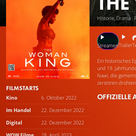
THE
Historie, Drama · 
Trailer
T
Streamen
Ein historisches 
und 19. Jahrhunder
Nawi, die gemeins
zerstören drohten
FILMSTARTS
OFFIZIELLE 
Kino
6. Oktober 2022
Im Handel
22. Dezember 2022
Digital
22. Dezember 2022
WOW Filme
28. April 2023