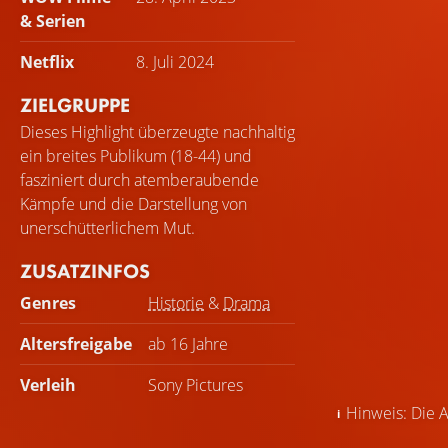
& Serien
Netflix
8. Juli 2024
ZIELGRUPPE
Dieses Highlight überzeugte nachhaltig
ein breites Publikum (18-44) und
fasziniert durch atemberaubende
Kämpfe und die Darstellung von
unerschütterlichem Mut.
ZUSATZINFOS
Genres
Historie
&
Drama
Altersfreigabe
ab 16 Jahre
Verleih
Sony Pictures
Hinweis: Die A