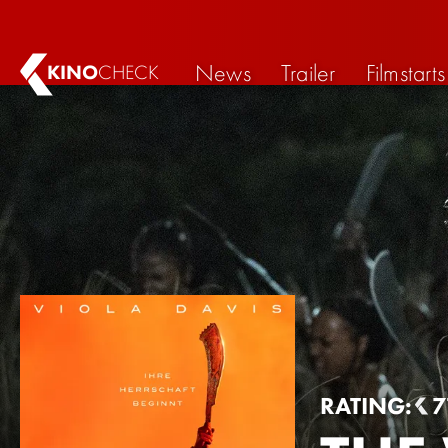
News
Trailer
Filmstarts
KINO
CHECK
RATING:
7