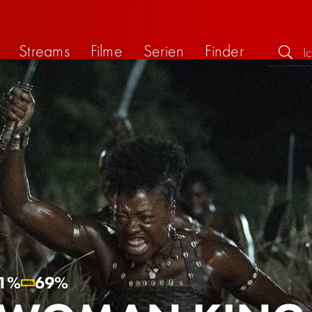
Streams
Filme
Serien
Finder
1%
69%