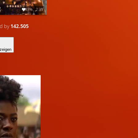
83%
2:35
ed by
142.505
zeigen