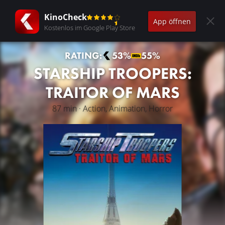
KinoCheck
App öffnen
Kostenlos im Google Play Store
RATING:
53%
55%
STARSHIP TROOPERS:
TRAITOR OF MARS
87 min · Action, Animation, Horror