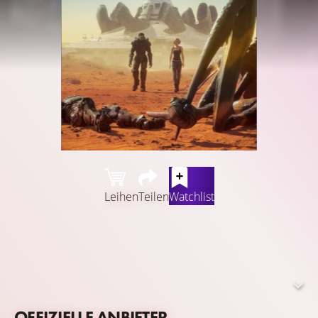
Leihen
Teilen
Watchlist
20 Jahre ist es mittlerweile her, seit General Johnny Rico
der Mobilen Infanterie beigetreten ist und sich zunächst
als gewöhnlicher Soldat seine Sporen verdiente. Nach
heftigen Gefechten und Verwundungen stieg er unter der
Führung von seinem ehemaligen Lehrer Rasczak auf und
OFFIZIELLE ANBIETER