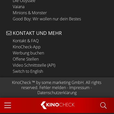
Die Odyssee
Vaiana
Minions & Monster
Good Boy: Wir wollen nur dein Bestes
KONTAKT UND MEHR
Kontakt & FAQ
KinoCheck-App
Werbung buchen
Offene Stellen
Video Schnittstelle (API)
Switch to English
KinoCheck
 ™ by 
some.marketing GmbH
. All rights 
reserved.
Fehler melden
 - 
Impressum
 - 
Datenschutzerklärung
KINO
CHECK