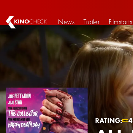
News
Trailer
Filmstarts
KINO
CHECK
RATING:
4