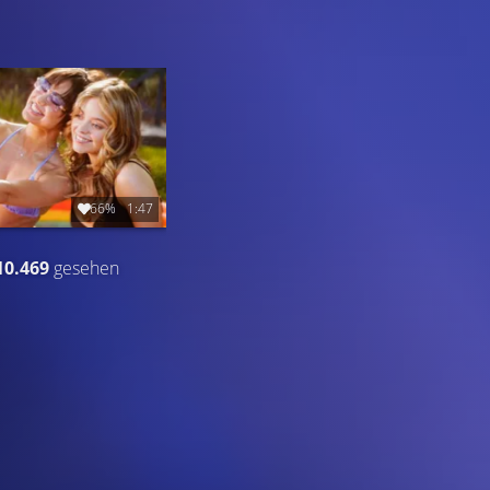
66%
1:47
10.469
gesehen