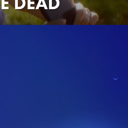
RE DEAD
ge-Studenten einen wilden Wochenendtrip auf ein Festival.
, Drogen und Sex, sondern schon bald wird den Feiernden
alt verschleppt Einen nach dem Anderen, um sie symbolisch
eben, muss sich die Gruppe einer düsteren Vergangenheit