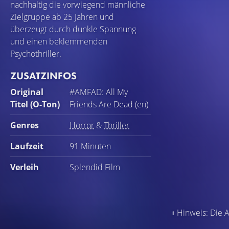
nachhaltig die vorwiegend männliche
Zielgruppe ab 25 Jahren und
überzeugt durch dunkle Spannung
und einen beklemmenden
Psychothriller.
ZUSATZINFOS
Original
#AMFAD: All My
Titel (O-Ton)
Friends Are Dead (en)
Genres
Horror
&
Thriller
Laufzeit
91 Minuten
Verleih
Splendid Film
Hinweis: Die A