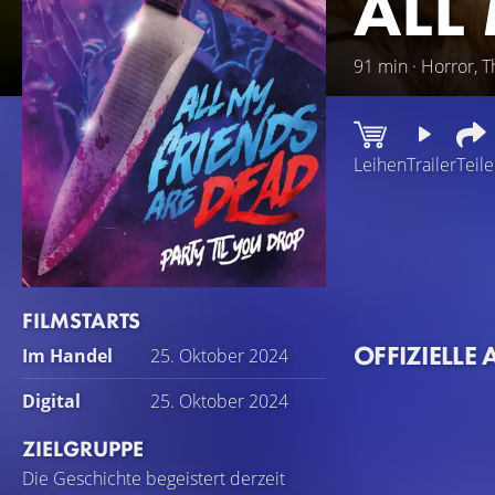
ALL
91 min · Horror, Th
Leihen
Trailer
Teil
Drei Jahre nach d
Angekommen in ihr
klar, dass jemand
für die begangene
FILMSTARTS
stellen...
OFFIZIELLE 
Im Handel
25. Oktober 2024
Digital
25. Oktober 2024
ZIELGRUPPE
Die Geschichte begeistert derzeit