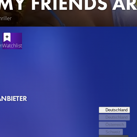
 MY FRIENDS A
riller
en
Watchlist
em Tod ihrer damaligen Mitschülerin unternehmen sieben Colle
em luxuriösen Airbnb geht es allerdings nicht nur um Alkohol
 mit ihnen ein gefährliches Spiel spielt. Eine vermummte Gest
n sieben Todsünden leiden zu lassen. Um diese Party zu überl
ANBIETER
Deutschland
Deutschland
Österreich
Schweiz