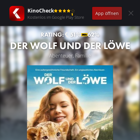
KinoCheck
App öffnen
Kostenlos im Google Play Store
RATING:
51%
62%
DER WOLF UND DER LÖWE
Abenteuer, Familie