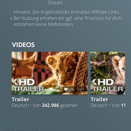
Stream
Hinweis: Die Angebotslinks enthalten Affiliate-Links.
Bei Nutzung erhalten wir ggf. eine Provision, für dich
entstehen keine Mehrkosten.
VIDEOS
99%
1:47
Trailer
Trailer
Deutsch • Von
342.986
gesehen
Deutsch • Von
11.5