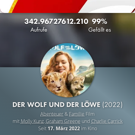
342.967
276
12.210
99%
Aufrufe
Gefällt es
DER WOLF UND DER LÖWE
(2022)
Abenteuer
&
Familie
Film
mit
Molly Kunz
,
Graham Greene
und
Charlie Carrick
Seit
17. März 2022
im Kino