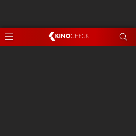
KINO
CHECK
App
DEMNÄCHST IM KINO
Steckerlfischfiasko
The Invite
Ice Cream Man
Das Ende der Sterne
Exit 8
You, Me & Italy