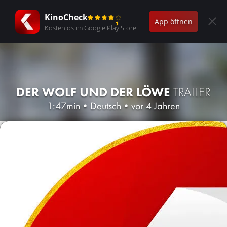
KinoCheck
App öffnen
Kostenlos im Google Play Store
DER WOLF UND DER LÖWE
TRAILER
1:47min
•
Deutsch
•
vor 4 Jahren