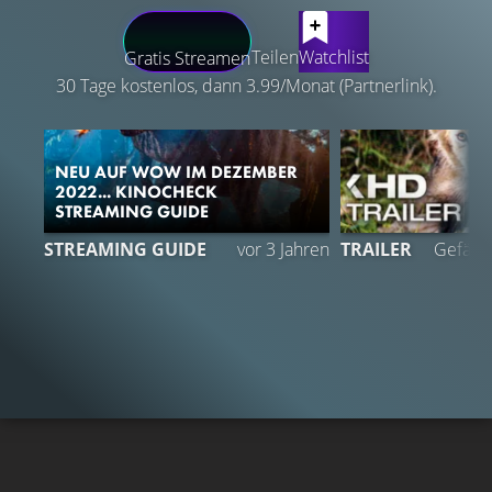
LATEST CONTENT
Teilen
Watchlist
Gratis Streamen
30 Tage kostenlos, dann 3.99/Monat (Partnerlink).
NEU AUF WOW IM DEZEMBER
2022... KINOCHECK
STREAMING GUIDE
1
STREAMING GUIDE
vor 3 Jahren
TRAILER
Gefällt