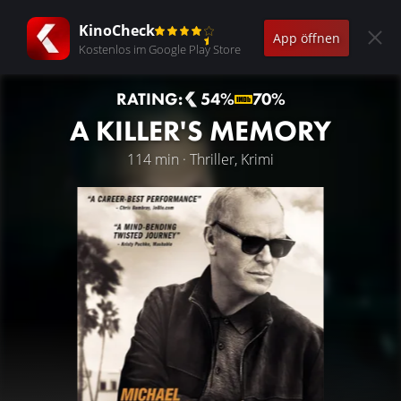
KinoCheck
App öffnen
Kostenlos im Google Play Store
RATING:
54%
70%
A KILLER'S MEMORY
114 min · Thriller, Krimi