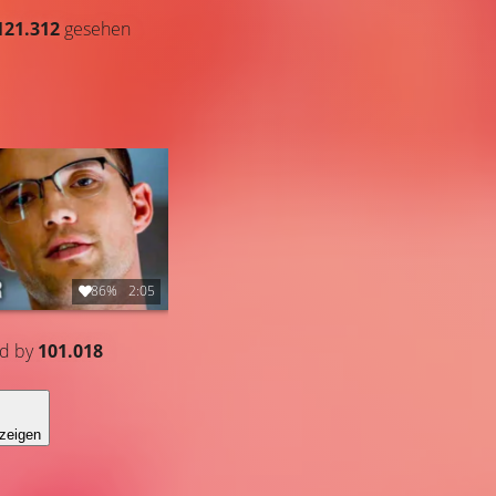
121.312
gesehen
86%
2:05
ed by
101.018
zeigen