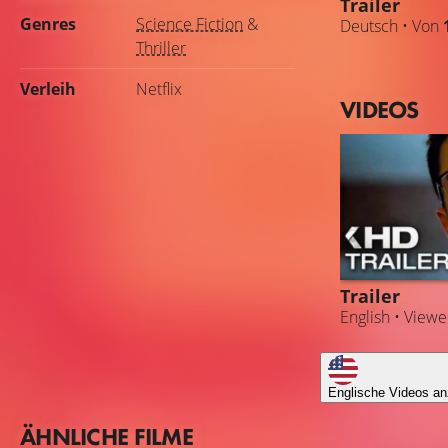
Trailer
Genres
Science Fiction
&
Deutsch • Von
Thriller
Verleih
Netflix
VIDEOS
Trailer
English • View
Englische Videos an
ÄHNLICHE FILME