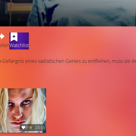
riller
eilen
Watchlist
efängnis eines sadistischen Genies zu entfliehen, muss sie des
91%
2:03