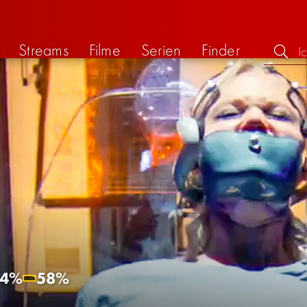
Streams
Filme
Serien
Finder
44%
58%