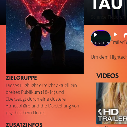
TAU
Science Fiction, Th
Trailer
T
Streamen
Um dem Hightech-G
VIDEOS
ZIELGRUPPE
Dieses Highlight erreicht aktuell ein
breites Publikum (18-44) und
überzeugt durch eine düstere
Atmosphäre und die Darstellung von
psychischem Druck.
ZUSATZINFOS