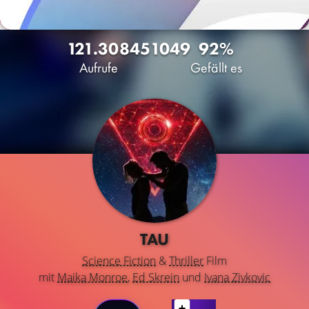
121.308
45
1049
92%
Aufrufe
Gefällt es
TAU
Science Fiction
&
Thriller
Film
mit
Maika Monroe
,
Ed Skrein
und
Ivana Zivkovic