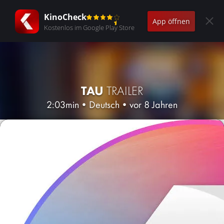
KinoCheck
App öffnen
Kostenlos im Google Play Store
TAU
TRAILER
2:03min
•
Deutsch
•
vor 8 Jahren