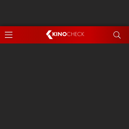
KINO
CHECK
App
DEMNÄCHST IM KINO
Steckerlfischfiasko
Ice Cream Man
Das Ende der Sterne
Exit 8
You, Me & Italy
Marsupilami