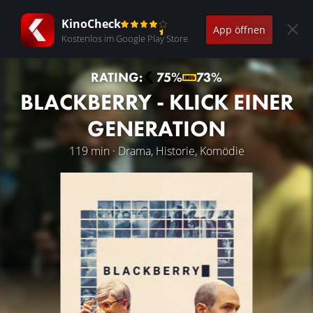
KinoCheck
App öffnen
Kostenlos im Google Play Store
RATING:
75%
73%
BLACKBERRY - KLICK EINER
GENERATION
119 min · Drama, Historie, Komödie