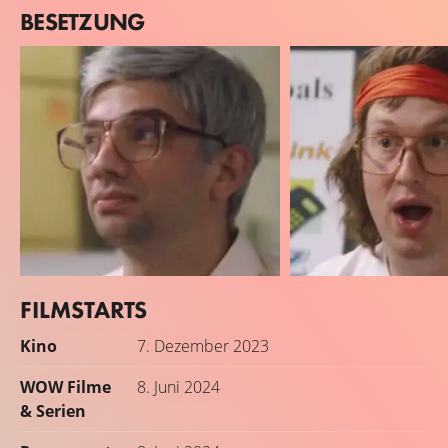
BESETZUNG
FILMSTARTS
Jay Baruchel
Matt Johnson
Kino
7. Dezember 2023
Mike Lazaridis
Doug Fregin
WOW Filme
8. Juni 2024
& Serien