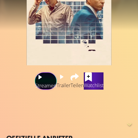
Trailer
Teilen
Watchlist
Streamen
Das in Waterloo, Ontario, Kanada, ansässige Unternehmen
Research in Motion Inc. wurde durch seine BlackBerry-
Smartphones weltberühmt, die sich als erste Geräte ihrer
Art auf dem Markt durchsetzten. Die Co-CEOs Mike
Lazaridis (Jay Baruchel) und Jim Balsillie (Glenn Howerton)