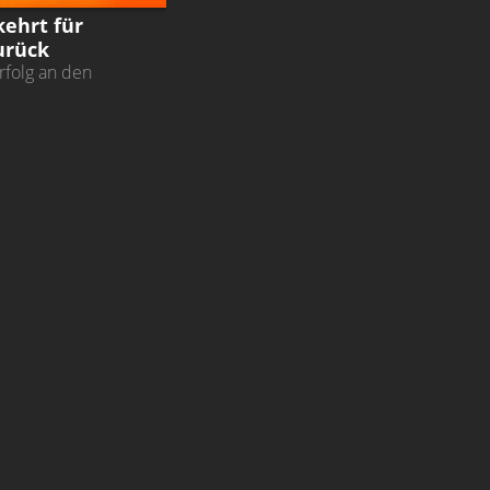
kehrt für
urück
Erfolg an den