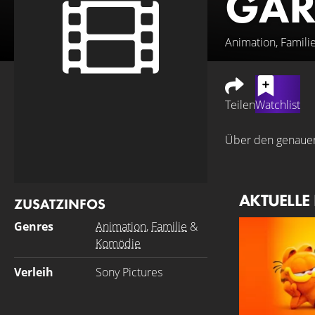
GAR
Animation, Famili
Teilen
Watchlist
Über den genauen 
AKTUELLE
ZUSATZINFOS
Genres
Animation
,
Familie
&
Komödie
Verleih
Sony Pictures
GARFIELD 2