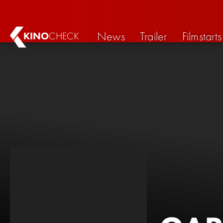
News
Trailer
Filmstarts
KINO
CHECK