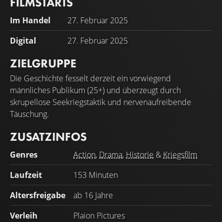
FILMSTARTS
Im Handel
27. Februar 2025
Digital
27. Februar 2025
ZIELGRUPPE
Die Geschichte fesselt derzeit ein vorwiegend
männliches Publikum (25+) und überzeugt durch
skrupellose Seekriegstaktik und nervenaufreibende
Täuschung.
ZUSATZINFOS
Genres
Action
,
Drama
,
Historie
&
Kriegsfilm
Laufzeit
153 Minuten
Altersfreigabe
ab 16 Jahre
Verleih
Plaion Pictures