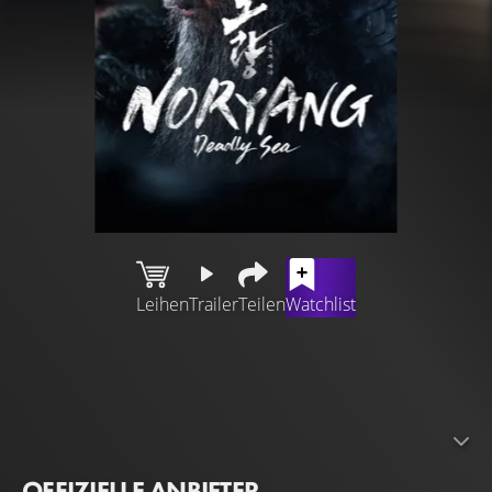
Leihen
Trailer
Teilen
Watchlist
Im Jahre 1598 befiehlt der japanische Kaiser Toyotomi auf
seinem Sterbebett, dass sich seine Truppen aus dem
koreanischen Königreich zurückziehen sollen. Admiral Yi
Sun-shin konnte die japanische Streitmacht
zurückdrängen. Die Schatten der Vergangenheit
OFFIZIELLE ANBIETER