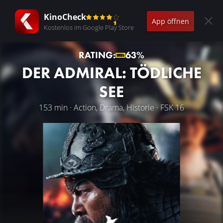
KinoCheck
App öffnen
Kostenlos im Google Play Store
RATING:
63%
DER ADMIRAL: TÖDLICHE
SEE
153 min · Action, Drama, Historie · FSK 16