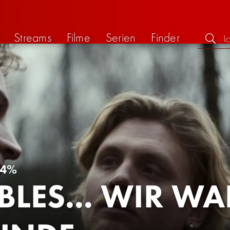
Streams
Filme
Serien
Finder
64%
BLES... WIR W