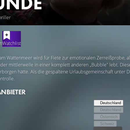
UNDE
riller
en
Watchlist
 Wattenmeer wird für Fiete zur emotionalen Zerreißprobe, als
, der mittlerweile in einer komplett anderen „Bubble" lebt. Dies
verborgen hätte. Als die gespaltene Urlaubsgemeinschaft unter D
ntrolle.
ANBIETER
Deutschland
Deutschland
Österreich
Schweiz