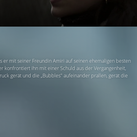
 er mit seiner Freundin Amiri auf seinen ehemaligen besten
er konfrontiert ihn mit einer Schuld aus der Vergangenheit,
ruck gerät und die „Bubbles" aufeinander prallen, gerät die