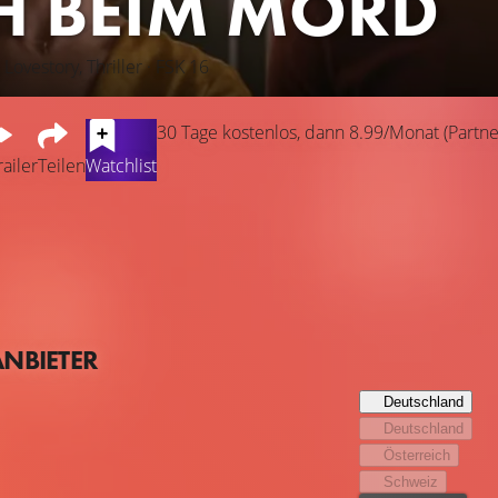
H BEIM MORD
Lovestory, Thriller · FSK 16
30 Tage kostenlos, dann 8.99/Monat (Partner
railer
Teilen
Watchlist
d seit 14 Jahren verheiratet und immer noch verliebt wie am ers
em demonstrativen Eheglück ihren Freunden gewaltig auf die N
 ihre abnutzungsfreie Liebe sei eine Anomalie, gegen die er ihn
Wehr und haben plötzlich eine Leiche am Hals, die sie irgen
hren Freunden kommt ihnen eine dunkle Ahnung: War das Ganze 
ANBIETER
Deutschland
Deutschland
Österreich
Schweiz