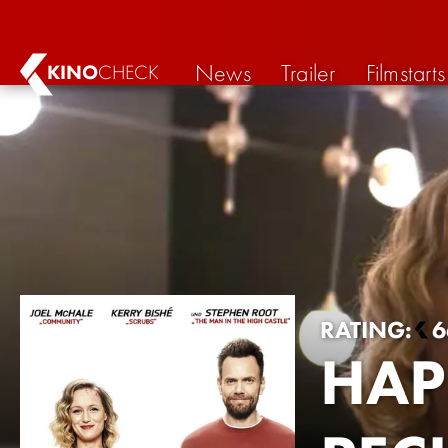
News
Trailer
Filmstarts
KINO
CHECK
RATING:
6
HAP