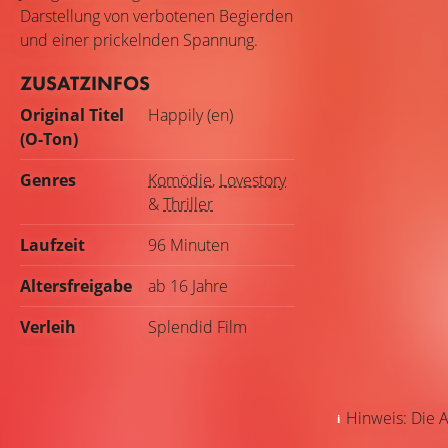
Darstellung von verbotenen Begierden
und einer prickelnden Spannung.
ZUSATZINFOS
Original Titel
Happily (en)
(O-Ton)
Genres
Komödie
,
Lovestory
&
Thriller
Laufzeit
96 Minuten
Altersfreigabe
ab 16 Jahre
Verleih
Splendid Film
Hinweis: Die A