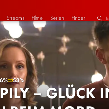
Streams
Filme
Serien
Finder
6%
53%
PILY – GLÜCK I