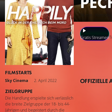
PEC
96 min · Komödie, 
T
Gratis Streamen
Tom und Janet sin
und gehen mit ihr
und erklärt ihnen,
entschieden zur 
FILMSTARTS
Wochenende mit i
OFFIZIELLE 
Sky Cinema
2. April 2022
ZIELGRUPPE
Die Handlung erspielte sich verlässlich
die breite Zielgruppe der 18- bis 44-
Jährigen und begeistert durch die