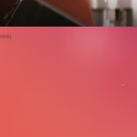
link).
ten Tag! Bei jeder Gelegenheit fallen sie übereinander her
erven. Da taucht eines Tages ein mysteriöser Fremder auf
en ein Heilmittel verabreichen möchte. Sie setzen sich
dwie entsorgen müssen. Auf dem Weg zu einem gemeinsamen
vielleicht nur ein übler Streich…?