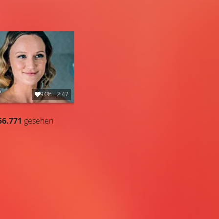
94%
2:47
56.771
gesehen