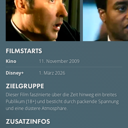
FILMSTARTS
John Cusack
Chiwetel Ejiofor
Kino
11. November 2009
Jackson Curtis
Adrian Helmsley
Disney+
1. März 2026
ZIELGRUPPE
Dieser Film faszinierte über die Zeit hinweg ein breites
Publikum (18+) und besticht durch packende Spannung
und eine düstere Atmosphäre.
ZUSATZINFOS