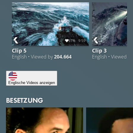
97%
9:59
Clip 5
Clip 3
English • Viewed by
204.664
English • Viewed b
Englische Videos anzeigen
BESETZUNG