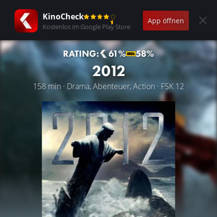
KinoCheck
App öffnen
Kostenlos im Google Play Store
RATING:
61%
58%
2012
158 min · Drama, Abenteuer, Action · FSK 12